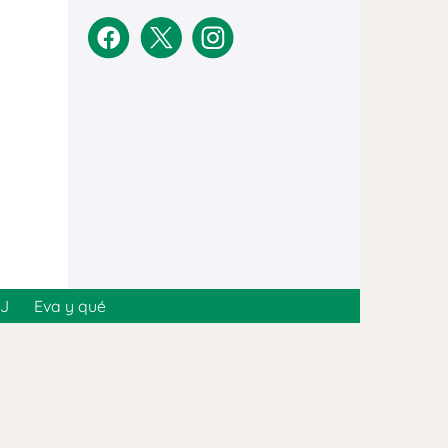
MJ
Eva y qué