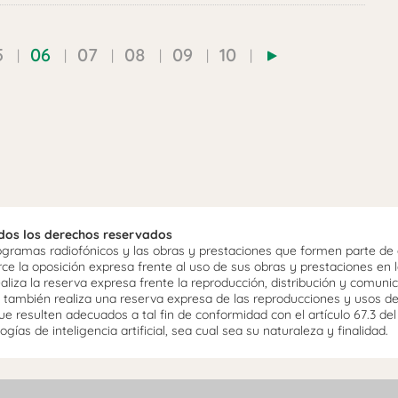
5
06
07
08
09
10
odos los derechos reservados
ramas radiofónicos y las obras y prestaciones que formen parte de e
 la oposición expresa frente al uso de sus obras y prestaciones en la
aliza la reserva expresa frente la reproducción, distribución y comuni
mo, también realiza una reserva expresa de las reproducciones y usos d
e resulten adecuados a tal fin de conformidad con el artículo 67.3 de
gías de inteligencia artificial, sea cual sea su naturaleza y finalidad.