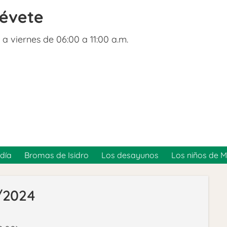
révete
 a viernes de 06:00 a 11:00 a.m.
día
Bromas de Isidro
Los desayunos
Los niños de 
9/2024