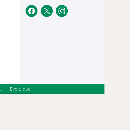
MJ
Eva y qué