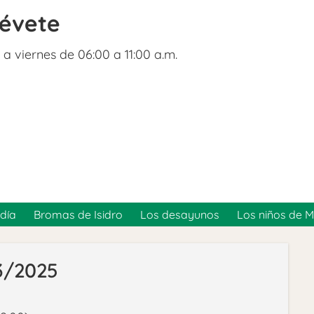
révete
 a viernes de 06:00 a 11:00 a.m.
día
Bromas de Isidro
Los desayunos
Los niños de 
03/2025