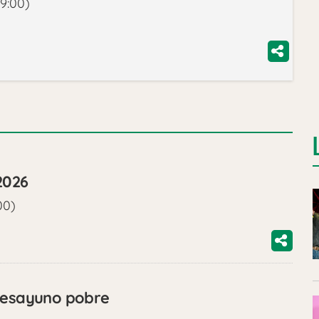
9:00)
2026
00)
 desayuno pobre