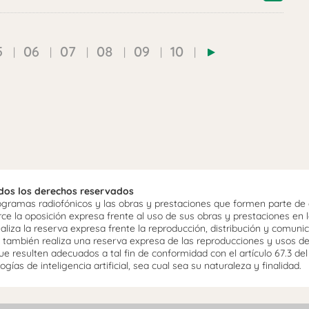
5
06
07
08
09
10
odos los derechos reservados
ramas radiofónicos y las obras y prestaciones que formen parte de e
 la oposición expresa frente al uso de sus obras y prestaciones en la
aliza la reserva expresa frente la reproducción, distribución y comuni
mo, también realiza una reserva expresa de las reproducciones y usos d
e resulten adecuados a tal fin de conformidad con el artículo 67.3 de
gías de inteligencia artificial, sea cual sea su naturaleza y finalidad.