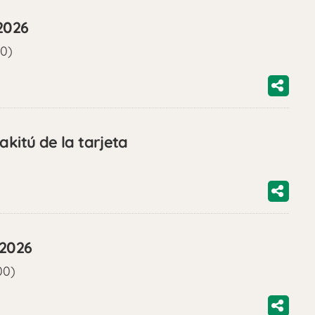
2026
00)
akitú de la tarjeta
/2026
00)