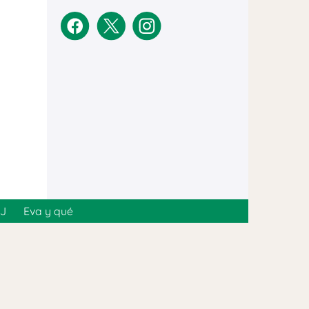
MJ
Eva y qué