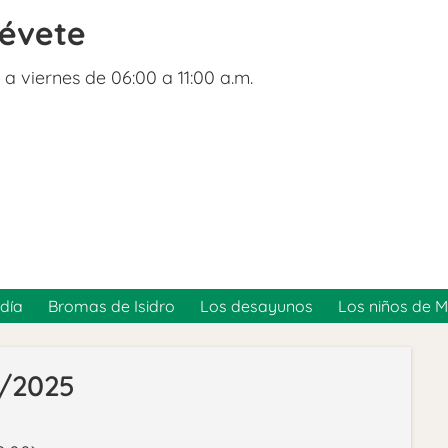
révete
 a viernes de 06:00 a 11:00 a.m.
día
Bromas de Isidro
Los desayunos
Los niños de 
6/2025