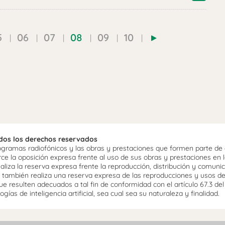
5
06
07
08
09
10
odos los derechos reservados
ramas radiofónicos y las obras y prestaciones que formen parte de e
 la oposición expresa frente al uso de sus obras y prestaciones en la
aliza la reserva expresa frente la reproducción, distribución y comuni
mo, también realiza una reserva expresa de las reproducciones y usos d
e resulten adecuados a tal fin de conformidad con el artículo 67.3 de
gías de inteligencia artificial, sea cual sea su naturaleza y finalidad.