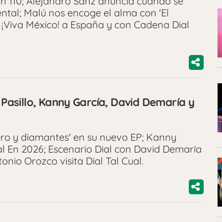
n 110; Alejandro Sanz anuncia cuándo se
ntal; Malú nos encoge el alma con 'El
á ¡Viva México! a España y con Cadena Dial
o Pasillo, Kanny García, David Demaría y
'Oro y diamantes' en su nuevo EP; Kanny
l En 2026; Escenario Dial con David Demaría
onio Orozco visita Dial Tal Cual.