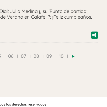
al; Julia Medina y su 'Punto de partida';
de Verano en Calafell?; ¡Feliz cumpleaños,
5
06
07
08
09
10
odos los derechos reservados