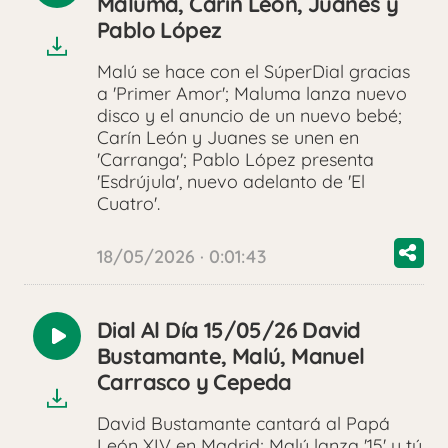
Maluma, Carín León, Juanes y
audio
Pablo López
Malú se hace con el SúperDial gracias
a 'Primer Amor'; Maluma lanza nuevo
disco y el anuncio de un nuevo bebé;
Carín León y Juanes se unen en
'Carranga'; Pablo López presenta
'Esdrújula', nuevo adelanto de 'El
Cuatro'.
18/05/2026 · 0:01:43
Dial Al Día 15/05/26 David
Reproducir
Bustamante, Malú, Manuel
audio
Carrasco y Cepeda
David Bustamante cantará al Papá
León XIV en Madrid; Malú lanza '15' y tú