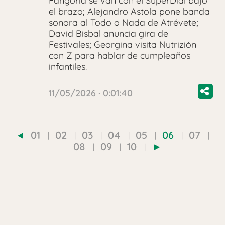
Fangoria se van con el SúperDial bajo
el brazo; Alejandro Astola pone banda
sonora al Todo o Nada de Atrévete;
David Bisbal anuncia gira de
Festivales; Georgina visita Nutrizión
con Z para hablar de cumpleaños
infantiles.
11/05/2026 · 0:01:40
01
02
03
04
05
06
07
08
09
10