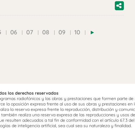
5
06
07
08
09
10
odos los derechos reservados
ramas radiofónicos y las obras y prestaciones que formen parte de e
 la oposición expresa frente al uso de sus obras y prestaciones en la
aliza la reserva expresa frente la reproducción, distribución y comuni
mo, también realiza una reserva expresa de las reproducciones y usos d
e resulten adecuados a tal fin de conformidad con el artículo 67.3 de
gías de inteligencia artificial, sea cual sea su naturaleza y finalidad.