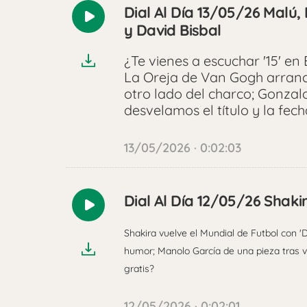
Dial Al Día 13/05/26 Malú
Reproducir
y David Bisbal
audio
¿Te vienes a escuchar '15' e
La Oreja de Van Gogh arranca
otro lado del charco; Gonzal
desvelamos el título y la fech
13/05/2026 · 0:02:03
Dial Al Día 12/05/26 Shaki
Reproducir
audio
Shakira vuelve el Mundial de Futbol con '
humor; Manolo García de una pieza tras v
gratis?
12/05/2026 · 0:02:01