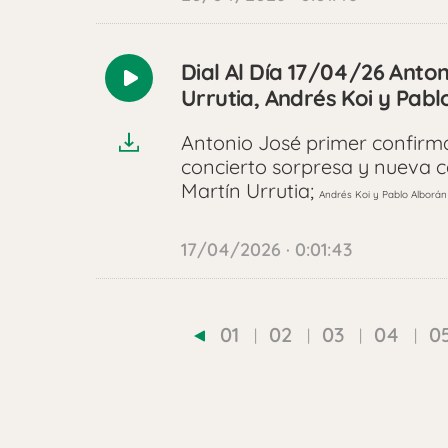
Dial Al Día 17/04/26 Anto
Reproducir
Urrutia, Andrés Koi y Pabl
audio
Antonio José primer confirm
concierto sorpresa y nueva c
Martín Urrutia;
Andrés Koi y Pablo Alborán 
17/04/2026 · 0:01:43
01
02
03
04
0