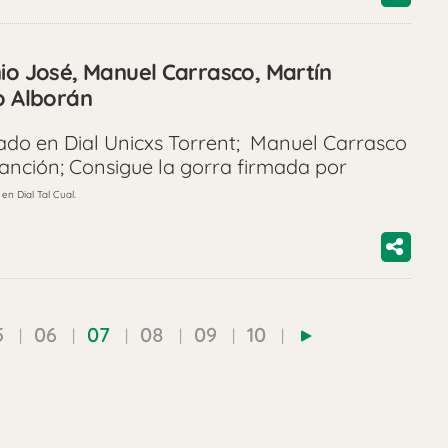
nio José, Manuel Carrasco, Martín
o Alborán
ado en Dial Unicxs Torrent; Manuel Carrasco
anción; Consigue la gorra firmada por
en Dial Tal Cual.
5
06
07
08
09
10