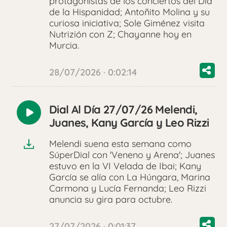
protagonistas de los conciertos del Día
de la Hispanidad; Antoñito Molina y su
curiosa iniciativa; Sole Giménez visita
Nutrizión con Z; Chayanne hoy en
Murcia.
28/07/2026 · 0:02:14
Dial Al Día 27/07/26 Melendi,
Reproducir
Juanes, Kany García y Leo Rizzi
audio
Melendi suena esta semana como
SúperDial con 'Veneno y Arena'; Juanes
estuvo en la VI Velada de Ibai; Kany
García se alía con La Húngara, Marina
Carmona y Lucía Fernanda; Leo Rizzi
anuncia su gira para octubre.
27/07/2026 · 0:01:37