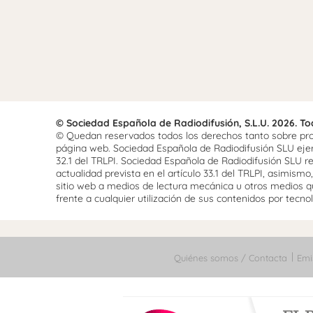
© Sociedad Española de Radiodifusión, S.L.U. 2026. T
© Quedan reservados todos los derechos tanto sobre prog
página web. Sociedad Española de Radiodifusión SLU ejerce
32.1 del TRLPI. Sociedad Española de Radiodifusión SLU re
actualidad prevista en el artículo 33.1 del TRLPI, asimis
sitio web a medios de lectura mecánica u otros medios qu
frente a cualquier utilización de sus contenidos por tecnolo
Quiénes somos / Contacta
Emi