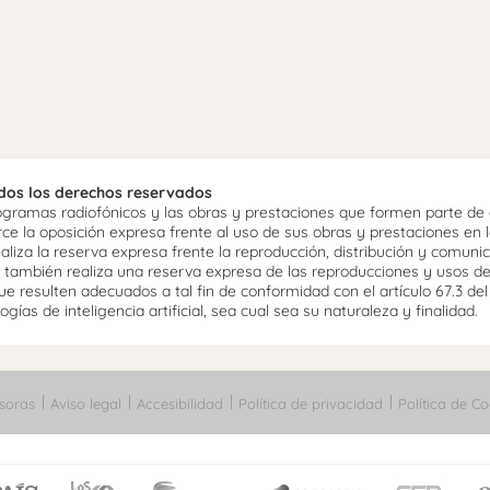
odos los derechos reservados
ramas radiofónicos y las obras y prestaciones que formen parte de e
 la oposición expresa frente al uso de sus obras y prestaciones en la
aliza la reserva expresa frente la reproducción, distribución y comuni
mo, también realiza una reserva expresa de las reproducciones y usos d
e resulten adecuados a tal fin de conformidad con el artículo 67.3 de
gías de inteligencia artificial, sea cual sea su naturaleza y finalidad.
soras
Aviso legal
Accesibilidad
Política de privacidad
Política de Co