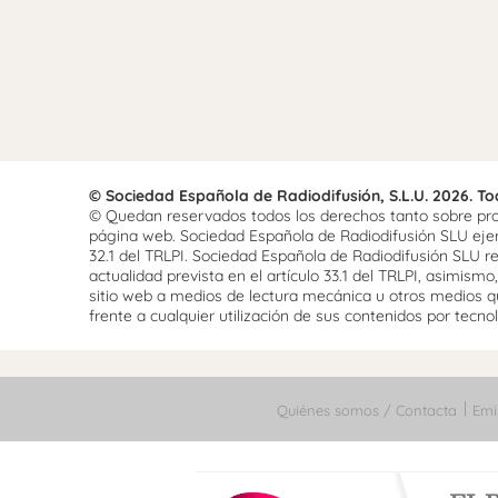
© Sociedad Española de Radiodifusión, S.L.U. 2026. T
© Quedan reservados todos los derechos tanto sobre prog
página web. Sociedad Española de Radiodifusión SLU ejerce
32.1 del TRLPI. Sociedad Española de Radiodifusión SLU re
actualidad prevista en el artículo 33.1 del TRLPI, asimis
sitio web a medios de lectura mecánica u otros medios qu
frente a cualquier utilización de sus contenidos por tecnolo
Quiénes somos / Contacta
Emi