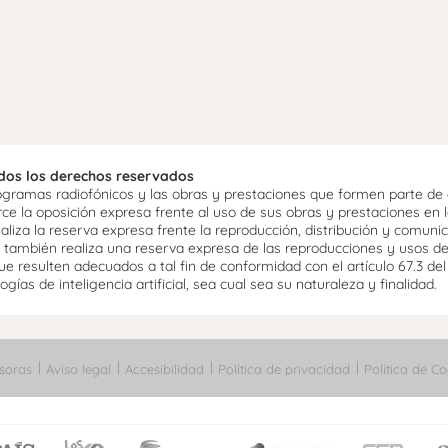
odos los derechos reservados
ramas radiofónicos y las obras y prestaciones que formen parte de e
 la oposición expresa frente al uso de sus obras y prestaciones en la
aliza la reserva expresa frente la reproducción, distribución y comuni
mo, también realiza una reserva expresa de las reproducciones y usos d
e resulten adecuados a tal fin de conformidad con el artículo 67.3 de
gías de inteligencia artificial, sea cual sea su naturaleza y finalidad.
soras
Aviso legal
Accesibilidad
Política de privacidad
Política de Co