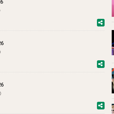
26
)
26
)
26
)