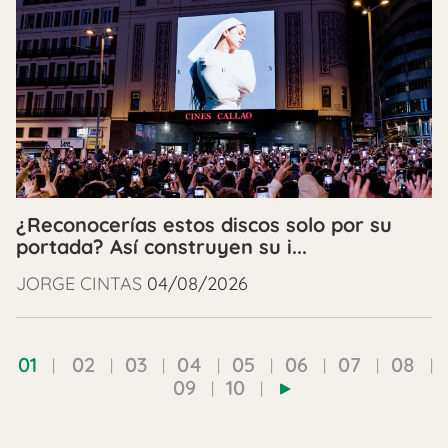
¿Reconocerías estos discos solo por su
portada? Así construyen su i...
JORGE CINTAS
04/08/2026
01
02
03
04
05
06
07
08
09
10