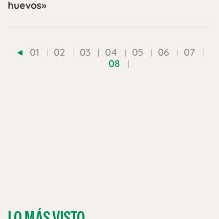
huevos»
01
02
03
04
05
06
07
08
LO MÁS VISTO