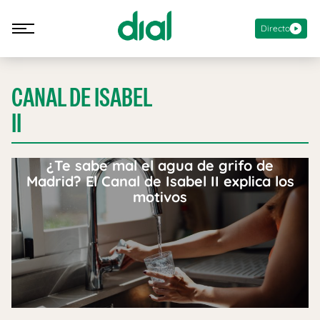
Directo
CANAL DE ISABEL
II
¿Te sabe mal el agua de grifo de
Madrid? El Canal de Isabel II explica los
motivos