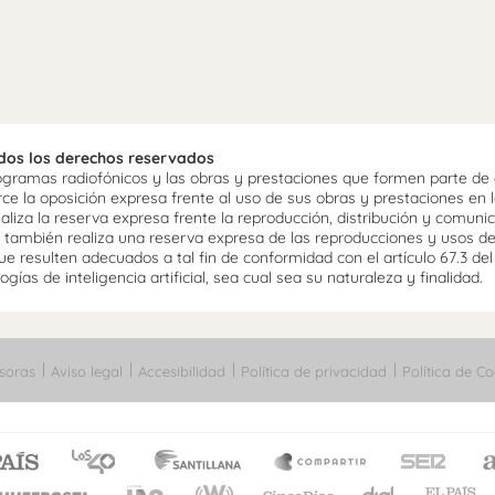
odos los derechos reservados
ramas radiofónicos y las obras y prestaciones que formen parte de e
 la oposición expresa frente al uso de sus obras y prestaciones en la
aliza la reserva expresa frente la reproducción, distribución y comuni
mo, también realiza una reserva expresa de las reproducciones y usos d
e resulten adecuados a tal fin de conformidad con el artículo 67.3 de
gías de inteligencia artificial, sea cual sea su naturaleza y finalidad.
soras
Aviso legal
Accesibilidad
Política de privacidad
Política de Co