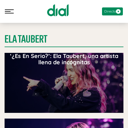
Directo
ELA TAUBERT
‘¿Es En Serio?’: Ela Taubert, una artista
llena de incógnitas