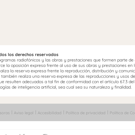
odos los derechos reservados
ramas radiofónicos y las obras y prestaciones que formen parte de e
 la oposición expresa frente al uso de sus obras y prestaciones en la
aliza la reserva expresa frente la reproducción, distribución y comuni
mo, también realiza una reserva expresa de las reproducciones y usos d
e resulten adecuados a tal fin de conformidad con el artículo 67.3 de
gías de inteligencia artificial, sea cual sea su naturaleza y finalidad.
soras
Aviso legal
Accesibilidad
Política de privacidad
Política de Co