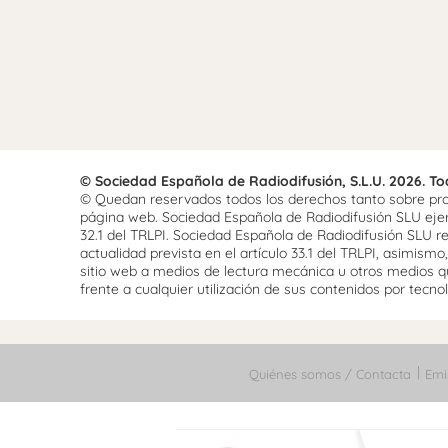
© Sociedad Española de Radiodifusión, S.L.U. 2026. T
© Quedan reservados todos los derechos tanto sobre prog
página web. Sociedad Española de Radiodifusión SLU ejerce
32.1 del TRLPI. Sociedad Española de Radiodifusión SLU re
actualidad prevista en el artículo 33.1 del TRLPI, asimis
sitio web a medios de lectura mecánica u otros medios qu
frente a cualquier utilización de sus contenidos por tecnolo
Quiénes somos / Contacta
Emi