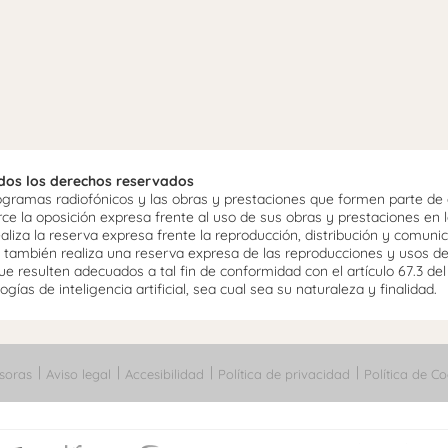
odos los derechos reservados
ramas radiofónicos y las obras y prestaciones que formen parte de e
 la oposición expresa frente al uso de sus obras y prestaciones en la
aliza la reserva expresa frente la reproducción, distribución y comuni
mo, también realiza una reserva expresa de las reproducciones y usos d
e resulten adecuados a tal fin de conformidad con el artículo 67.3 de
gías de inteligencia artificial, sea cual sea su naturaleza y finalidad.
soras
Aviso legal
Accesibilidad
Política de privacidad
Política de Co