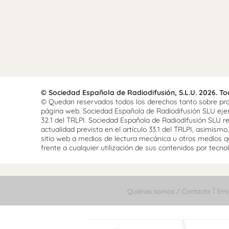
© Sociedad Española de Radiodifusión, S.L.U. 2026. T
© Quedan reservados todos los derechos tanto sobre prog
página web. Sociedad Española de Radiodifusión SLU ejerce
32.1 del TRLPI. Sociedad Española de Radiodifusión SLU re
actualidad prevista en el artículo 33.1 del TRLPI, asimis
sitio web a medios de lectura mecánica u otros medios qu
frente a cualquier utilización de sus contenidos por tecnolo
Quiénes somos / Contacta
Emi