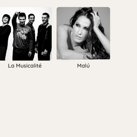
La Musicalité
Malú