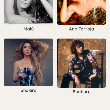
Malú
Ana Torroja
Shakira
Bunbury