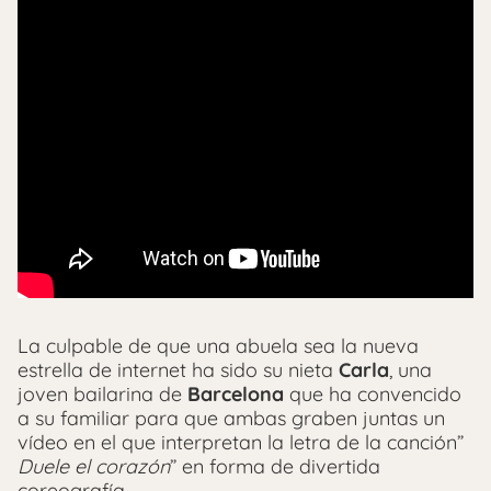
La culpable de que una abuela sea la nueva
estrella de internet ha sido su nieta
Carla
, una
joven bailarina de
Barcelona
que ha convencido
a su familiar para que ambas graben juntas un
vídeo en el que interpretan la letra de la canción”
Duele el corazón
” en forma de divertida
coreografía.