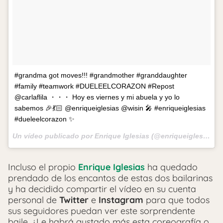
#grandma got moves!!! #grandmother #granddaughter
#family #teamwork #DUELEELCORAZON #Repost
@carlaflila ・・・ Hoy es viernes y mi abuela y yo lo
sabemos 🎉💃🏻 @enriqueiglesias @wisin 🎤 #enriqueiglesias
#dueleelcorazon ✨
Un vídeo publicado por Enrique Iglesias (@enriqueiglesias) el
Incluso el propio
Enrique Iglesias
ha quedado
prendado de los encantos de estas dos bailarinas
y ha decidido compartir el vídeo en su cuenta
personal de
Twitter
e
Instagram
para que todos
sus seguidores puedan ver este sorprendente
baile. ¿Le habrá gustado más esta coreografía o