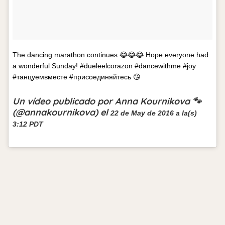
The dancing marathon continues 😂😂😂 Hope everyone had
a wonderful Sunday! #dueleelcorazon #dancewithme #joy
#танцуемвместе #присоединяйтесь 😘
Un vídeo publicado por Anna Kournikova 🐾
(@annakournikova) el
22 de May de 2016 a la(s)
3:12 PDT