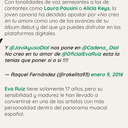
Con tonalidades de voz semejantes a las de
cantantes como
Laura Pausini
o
Alicia Keys
, la
joven canaria ha decidido apostar por «
No creo
en tu amor
» como uno de los avances de su
álbum debut y del que ya puedes disfrutar en las
plataformas digitales.
Y
@JaviAyusoDial
nos pone en
@Cadena_Dial
No creo en tu amor de
@OficialEvaRuiz
esta la
tenias que poner si o si !!!!
— Raquel Fernández (@rakelita93)
enero 9, 2016
Eva Ruiz
tiene solamente 17 años, pero su
sensibilidad y madurez le han llevado a
convertirse en una de las artistas con más
personalidad dentro del panorama musical
español.