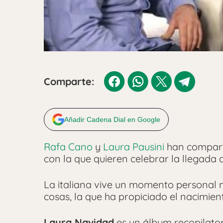
Comparte:
Añadir Cadena Dial en Google
Rafa Cano
y
Laura Pausini
han compart
con la que quieren celebrar la llegada 
La italiana vive un momento personal ma
cosas, la que ha propiciado el nacimien
Laura Navidad
es un álbum recopilator