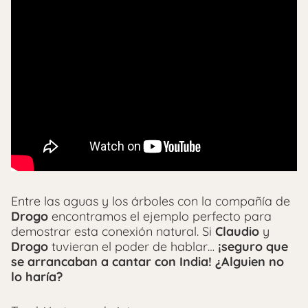
Entre las aguas y los árboles con la compañía de
Drogo
encontramos el ejemplo perfecto para
demostrar esta conexión natural. Si
Claudio
y
Drogo
tuvieran el poder de hablar…
¡seguro que
se arrancaban a cantar con India!
¿Alguien no
lo haría?