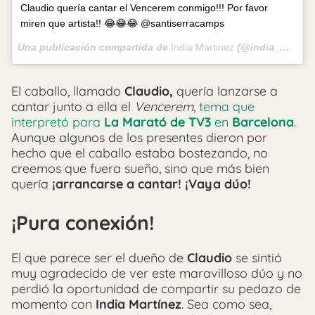
Claudio quería cantar el Vencerem conmigo!!! Por favor
miren que artista!! 😂😂😂 @santiserracamps
Una publicación compartida de
India Martinez
(@india_martinez_oficial) el
El caballo, llamado
Claudio,
quería lanzarse a
cantar junto a ella el
Vencerem
,
tema que
interpretó para
La Marató de TV3
en
Barcelona
.
Aunque algunos de los presentes dieron por
hecho que el caballo estaba bostezando, no
creemos que fuera sueño, sino que más bien
quería
¡arrancarse a cantar! ¡Vaya dúo!
¡Pura conexión!
El que parece ser el dueño de
Claudio
se sintió
muy agradecido de ver este maravilloso dúo y no
perdió la oportunidad de compartir su pedazo de
momento con
India Martínez
. Sea como sea,