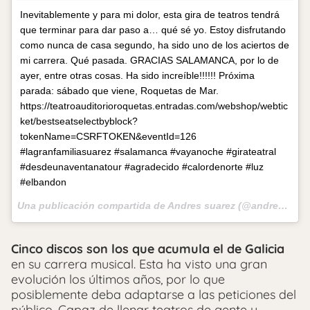
Inevitablemente y para mi dolor, esta gira de teatros tendrá
que terminar para dar paso a… qué sé yo. Estoy disfrutando
como nunca de casa segundo, ha sido uno de los aciertos de
mi carrera. Qué pasada. GRACIAS SALAMANCA, por lo de
ayer, entre otras cosas. Ha sido increíble!!!!!! Próxima
parada: sábado que viene, Roquetas de Mar.
https://teatroauditorioroquetas.entradas.com/webshop/webtic
ket/bestseatselectbyblock?
tokenName=CSRFTOKEN&eventId=126
#lagranfamiliasuarez #salamanca #vayanoche #girateatral
#desdeunaventanatour #agradecido #calordenorte #luz
#elbandon
Una publicación compartida de Andres suarez (@andressuarezoficial) el
Cinco discos son los que acumula el de
Galicia
en su carrera musical. Esta ha visto una gran
evolución los últimos años, por lo que
posiblemente deba adaptarse a las peticiones del
público. Capaz de llenar teatros de gente y