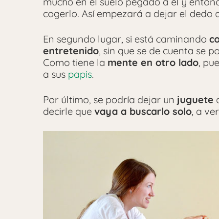
mucho en el suelo pegado a él y enton
cogerlo. Así empezará a dejar el dedo a
En segundo lugar, si está caminando
c
entretenido
, sin que se de cuenta se p
Como tiene la
mente en otro lado
, pu
a sus
papis
.
Por último, se podría dejar un
juguete
q
decirle que
vaya a buscarlo solo
, a ver