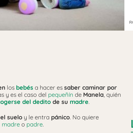
R
en
los
bebés
a hacer es
saber caminar por
s y es el caso del
pequeñín
de
Manela
, quién
cogerse del dedito
de su
madre
.
el suelo
y le entra
pánico
. No quiere
u
madre
o
padre
.