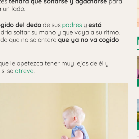
ces
tendrá que soltarse y agacharse
para
 un lado.
ogido del dedo
de sus
padres
y
está
odría soltar su mano y que vaya a su ritmo.
ede que no se entere
que ya no va cogido
ue le apetezca tener muy lejos de él y
 si se
atreve
.