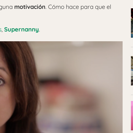
lguna
motivación
. Cómo hace para que el
s
,
Supernanny
.