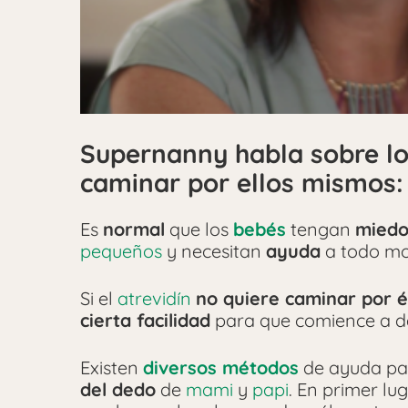
Supernanny habla sobre los
caminar por ellos mismos:
Es
normal
que los
bebés
tengan
mied
pequeños
y necesitan
ayuda
a todo m
Si el
atrevidín
no quiere caminar por 
cierta facilidad
para que comience a de
Existen
diversos métodos
de ayuda pa
del dedo
de
mami
y
papi
. En primer lu