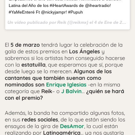
Latina del Año de los #iHeartAwards de @iheartradio!
#YaMeEnteré Ft @nickyjampr! #Pupuh
Un vídeo publicado por Reik (@reikmx) el
4 de Ene de 2017 a la(s) 12:23 PST
El
5 de marzo
tendrá lugar la celebración de la
gala de estos premios en
Los Ángeles
y
sabremos si los artistas han conseguido hacerse
con la
estatuilla
, que esperamos que sí, porque
desde luego se lo merecen.
Algunos de los
cantantes que también suenan como
nominados son
Enrique Iglesias
-en la misma
categoría que
Reik
– o
J Balvin
…
¿quién se hará
con el premio?
Además, la banda ha compartido algunas fotos,
en sus
redes sociales
, de lo que están siendo los
ensayos de la gira de
DesAmor
, la cual están
realizando por
Latinoamérica
… ya nos gustaría