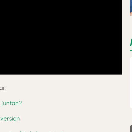
ar:
 juntan?
 versión