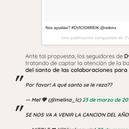
Nos ayudáis? #DVICIOftREIK @reikmx
Una publicación compartida de
DV
Ante tal propuesta, los seguidores de
D
tratando de captar la atención de la 
del santo de las colaboraciones para 
Por favor! A qué santo se le reza??
— Mel 🖤 (@melina_lc)
23 de marzo de 20
SE NOS VA A VENIR LA CANCION DEL AÑO