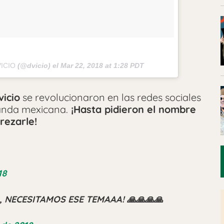
ICIO
(@dvicio) el
Mar 22, 2018 at 1:28 PDT
vicio
se revolucionaron en las redes sociales
banda mexicana.
¡Hasta pidieron el nombre
rezarle!
18
, NECESITAMOS ESE TEMAAA! 🙏🙏🙏🙏