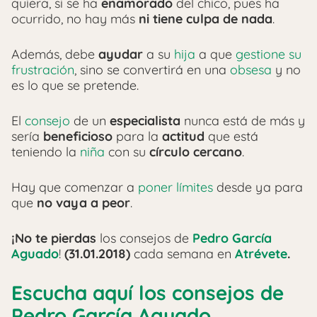
quiera, si se ha
enamorado
del chico, pues ha
ocurrido, no hay más
ni tiene culpa de nada
.
Además, debe
ayudar
a su
hija
a que
gestione su
frustración
, sino se convertirá en una
obsesa
y no
es lo que se pretende.
El
consejo
de un
especialista
nunca está de más y
sería
beneficioso
para la
actitud
que está
teniendo la
niña
con su
círculo cercano
.
Hay que comenzar a
poner límites
desde ya para
que
no vaya a peor
.
¡No te pierdas
los consejos de
Pedro García
Aguado
!
(31.01.2018)
cada semana en
Atrévete
.
Escucha aquí los consejos de
Pedro García Aguado