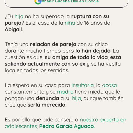
Añadir Cadena Dial en Google
¿Tu
hija
no ha superado la
ruptura con su
pareja
? Es el caso de la
niña
de 16 años de
Abigail
.
Tenía una
relación de pareja
con su chico
durante mucho tiempo pero
lo han dejado
. La
cuestión es que,
su amiga de toda la vida
,
está
saliendo actualmente con su ex
y se ha vuelta
loca en todos los sentidos.
La espera en su casa para
insultarla
, la
acosa
constantemente y su
madre
tiene miedo que le
pongan una
denuncia
a su
hija
, aunque también
cree que
sería merecido
.
Es por ello que pide consejo a
nuestro experto en
adolescentes
,
Pedro García Aguado
.