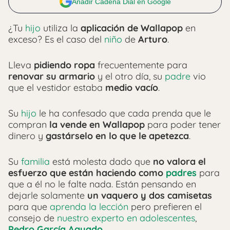
Añadir Cadena Dial en Google
¿Tu
hijo
utiliza la
aplicación de Wallapop
en
exceso? Es el caso del
niño
de
Arturo
.
Lleva
pidiendo ropa
frecuentemente para
renovar su armario
y el otro día, su
padre
vio
que el vestidor estaba
medio vacío
.
Su
hijo
le ha confesado que cada prenda que le
compran
la vende en Wallapop
para poder tener
dinero y
gastárselo en lo que le apetezca
.
Su
familia
está molesta dado que
no valora el
esfuerzo que están haciendo como
padres
para
que a él no le falte nada. Están pensando en
dejarle solamente
un vaquero y dos camisetas
para que
aprenda la lección
pero prefieren el
consejo de
nuestro experto en adolescentes
,
Pedro García Aguado
.