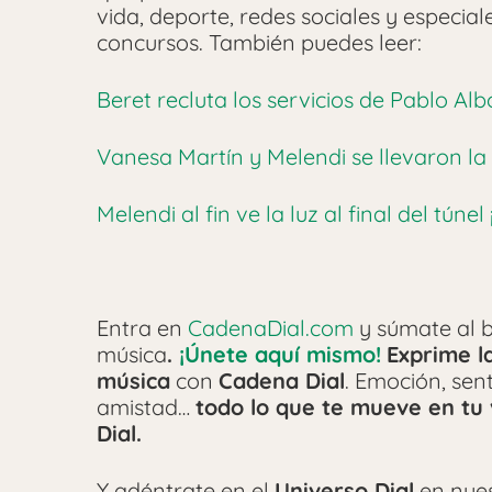
vida, deporte, redes sociales y especia
concursos.
También puedes leer:
Beret recluta los servicios de Pablo Al
Vanesa Martín y Melendi se llevaron l
Melendi al fin ve la luz al final del túnel 
Entra en
CadenaDial.com
y súmate al b
música
.
¡Únete aquí mismo!
Exprime l
música
con
Cadena Dial
. Emoción, sen
amistad…
todo lo que te mueve en tu 
Dial.
Y adéntrate en el
Universo Dial
en nue