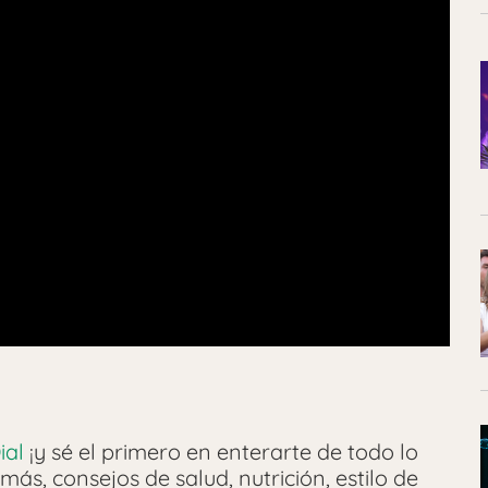
ial
¡y sé el primero en enterarte de todo lo
más, consejos de salud, nutrición, estilo de