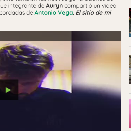
 fue integrante de
Auryn
compartió un vídeo
recordadas de
Antonio Vega
,
El sitio de mi