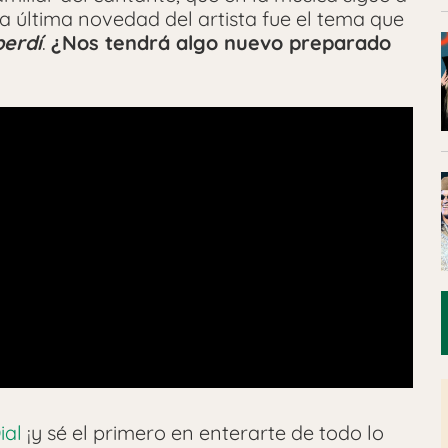
La última novedad del artista fue el tema que
perdí
.
¿Nos tendrá algo nuevo preparado
ial
¡y sé el primero en enterarte de todo lo