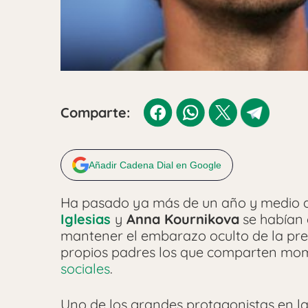
Comparte:
Añadir Cadena Dial en Google
Ha pasado ya más de un año y medio 
Iglesias
y
Anna Kournikova
se habían 
mantener el embarazo oculto de la pre
propios padres los que comparten mome
sociales
.
Uno de los grandes protagonistas en l