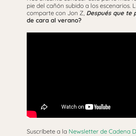
pie del cañón subido a los escenarios. 
comparte con Jon Z,
Después que te 
de cara al verano?
Suscríbete a la
Newsletter de Cadena D