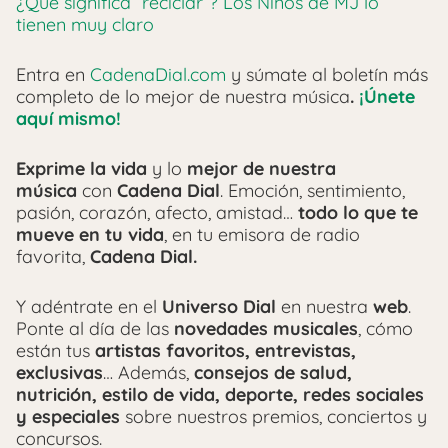
¿Qué significa “reciclar”? Los Niños de MJ lo
tienen muy claro
Entra en
CadenaDial.com
y súmate al boletín más
completo de lo mejor de nuestra música
.
¡Únete
aquí mismo!
Exprime la vida
y lo
mejor de nuestra
música
con
Cadena Dial
. Emoción, sentimiento,
pasión, corazón, afecto, amistad…
todo lo que te
mueve en tu vida
, en tu emisora de radio
favorita,
Cadena Dial.
Y adéntrate en el
Universo Dial
en nuestra
web
.
Ponte al día de las
novedades musicales
, cómo
están tus
artistas favoritos, entrevistas,
exclusivas
… Además,
consejos de salud,
nutrición, estilo de vida, deporte, redes sociales
y especiales
sobre nuestros premios, conciertos y
concursos.