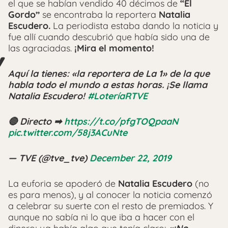
el que se habían vendido 40 décimos de
“El
Gordo”
se encontraba la reportera
Natalia
Escudero.
La periodista estaba dando la noticia y
fue allí cuando descubrió que había sido una de
las agraciadas.
¡Mira el momento!
Aquí la tienes: «la reportera de La 1» de la que
habla todo el mundo a estas horas. ¡Se llama
Natalia Escudero!
#LoteríaRTVE
🔴 Directo ➡
https://t.co/pfgTOQpaaN
pic.twitter.com/58j3ACuNte
— TVE (@tve_tve)
December 22, 2019
La euforia se apoderó de
Natalia Escudero
(no
es para menos), y al conocer la noticia comenzó
a celebrar su suerte con el resto de premiados. Y
aunque no sabía ni lo que iba a hacer con el