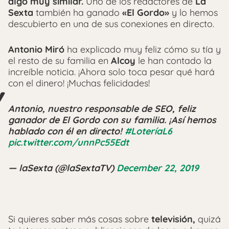
algo muy similar.
Uno de los redactores de
La
Sexta
también ha ganado
«El Gordo»
y lo hemos
descubierto en una de sus conexiones en directo.
Antonio Miró
ha explicado muy feliz cómo su tía y
el resto de su familia en
Alcoy
le han contado la
increíble noticia. ¡Ahora solo toca pesar qué hará
con el dinero! ¡Muchas felicidades!
Antonio, nuestro responsable de SEO, feliz
ganador de El Gordo con su familia. ¡Así hemos
hablado con él en directo!
#LoteríaL6
pic.twitter.com/unnPc55Edt
— laSexta (@laSextaTV)
December 22, 2019
Si quieres saber más cosas sobre
televisión,
quizá