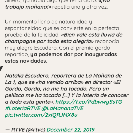
dinero; ya había algo que tenía claro:
«¡No
trabajo mañana!»
repetía una y otra vez.
Un momento lleno de naturalidad y
espontaneidad que se convierte en la perfecta
prueba de la felicidad.
«Bien vale esta lluvia de
champagne por toda esta alegría»
reconocía
muy alegre Escudero. Con el premio gordo
repartido,
ya podemos dar por inauguradas
estas navidades.
Natalia Escudero, reportera de La Mañana de
La 1, que se «ha venido arriba» en directo: «El
Gordo, Gordo, no me ha tocado. Pero un
pellizco me ha tocado […] Y la lotería de conocer
a toda esta gente».
https://t.co/PdbwwySsTG
#LoteríaRTVE
@LaMananaTVE
pic.twitter.com/2xIQRJMX8u
— RTVE (@rtve)
December 22, 2019