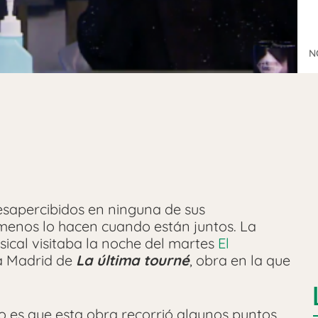
N
sapercibidos en ninguna de sus
, menos lo hacen cuando están juntos. La
ical visitaba la noche del martes
El
a Madrid de
La última tourné
, obra en la que
rto es que esta obra recorrió algunos puntos