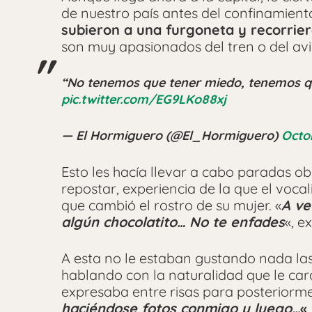
de nuestro país antes del confinamient
subieron a una furgoneta y recorrier
son muy apasionados del tren o del avi
“No tenemos que tener miedo, tenemos qu
pic.twitter.com/EG9LKo88xj
— El Hormiguero (@El_Hormiguero)
Octo
Esto les hacía llevar a cabo paradas ob
repostar, experiencia de la que el voca
que cambió el rostro de su mujer. «
A ve
algún chocolatito… No te enfades
«, 
A esta no le estaban gustando nada las
hablando con la naturalidad que le cara
expresaba entre risas para posteriorm
haciéndose fotos conmigo y luego…
«