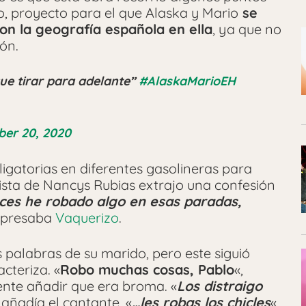
o, proyecto para el que Alaska y Mario
se
on la geografía española en ella
, ya que no
ón.
e tirar para adelante”
#AlaskaMarioEH
ber 20, 2020
ligatorias en diferentes gasolineras para
lista de Nancys Rubias extrajo una confesión
ces he robado algo en esas paradas,
expresaba
Vaquerizo
.
 palabras de su marido, pero este siguió
cteriza. «
Robo muchas cosas, Pablo
«,
ente añadir que era broma. «
Los distraigo
, añadía el cantante. «
…les robas los chicles
«,