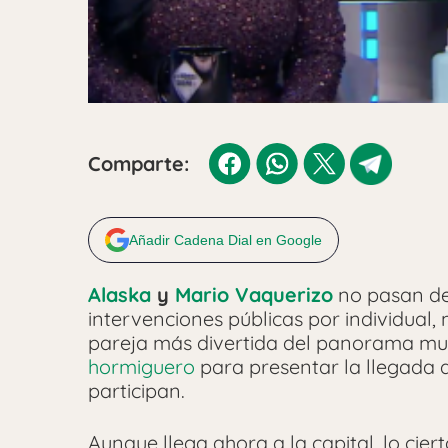
Comparte:
Añadir Cadena Dial en Google
Alaska
y
Mario Vaquerizo
no pasan de
intervenciones públicas por individual
pareja más divertida del panorama mus
hormiguero
para presentar la llegada 
participan.
Aunque llega ahora a la capital, lo cie