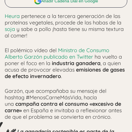
Añadir Cadena Dial en Google
Heura
pertenece a la tercera generación de las
proteínas vegetales, procede de las habas de la
soja
y sabe a pollo ¡hasta tiene su misma textura
al comer!
El polémico vídeo del
Ministro de Consumo
Alberto Garzón publicado en Twitter
ha vuelto a
poner el foco en la
industria ganadera
, a quien
acusa de provocar elevadas
emisiones de gases
de efecto invernadero
.
Garzón, que acompañaba su mensaje del
hashtag #MenosCarneMásVida, hacía
una
campaña contra el consumo «excesivo de
carne»
en España e invitaba a reflexionar antes
de que el problema se convierta en crónico.
👩‍🌾 La ganadería sostenible es parte de la