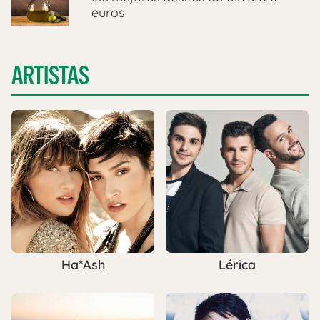
euros
ARTISTAS
Ha*Ash
Lérica