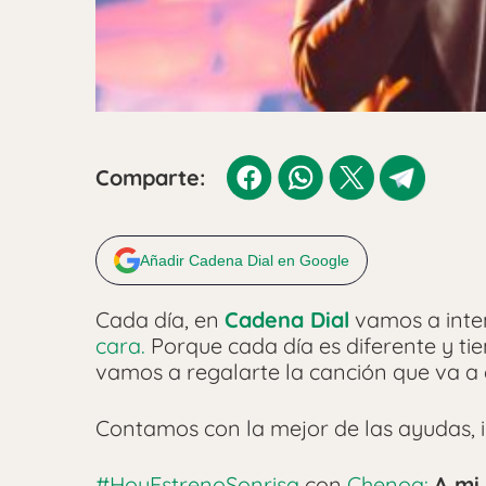
Comparte:
Añadir Cadena Dial en Google
Cada día, en
Cadena Dial
vamos a inte
cara.
Porque cada día es diferente y ti
vamos a regalarte la canción que va a
Contamos con la mejor de las ayudas, in
#HoyEstrenoSonrisa
con
Chenoa:
A mi