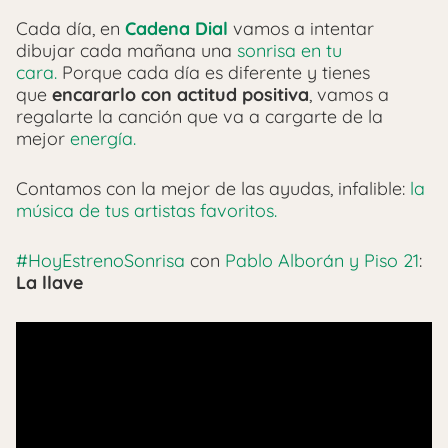
Cada día, en
Cadena Dial
vamos a intentar
dibujar cada mañana una
sonrisa en tu
cara.
Porque cada día es diferente y tienes
que
encararlo con actitud positiva
, vamos a
regalarte la canción que va a cargarte de la
mejor
energía.
Contamos con la mejor de las ayudas, infalible:
la
música de tus artistas favoritos.
#HoyEstrenoSonrisa
con
Pablo Alborán y Piso 21
:
La llave