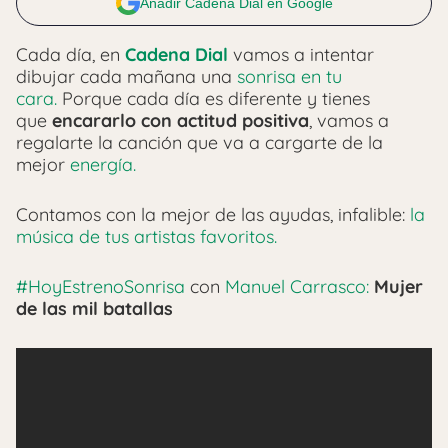
Añadir Cadena Dial en Google
Cada día, en
Cadena Dial
vamos a intentar
dibujar cada mañana una
sonrisa en tu
cara.
Porque cada día es diferente y tienes
que
encararlo con actitud positiva
, vamos a
regalarte la canción que va a cargarte de la
mejor
energía.
Contamos con la mejor de las ayudas, infalible:
la
música de tus artistas favoritos.
#HoyEstrenoSonrisa
con
Manuel Carrasco:
Mujer
de las mil batallas