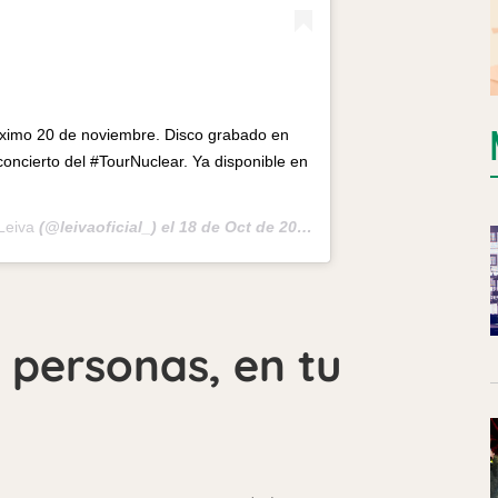
óximo 20 de noviembre. Disco grabado en
 concierto del #TourNuclear. Ya disponible en
Leiva
(@leivaoficial_) el
18 de Oct de 2020 a las 2:28 PDT
0 personas, en tu