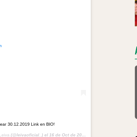
m
ear 30.12.2019 Link en BIO!
Leiva
(@leivaoficial_) el
16 de Oct de 2020 a las 12:13 PDT