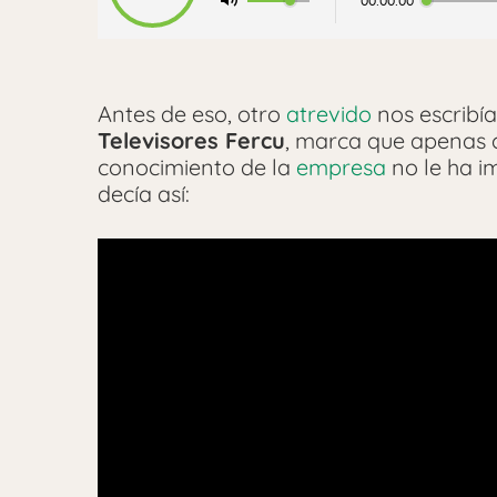
00:00:00
Antes de eso, otro
atrevido
nos escribí
Televisores Fercu
, marca que apenas 
conocimiento de la
empresa
no le ha i
decía así: