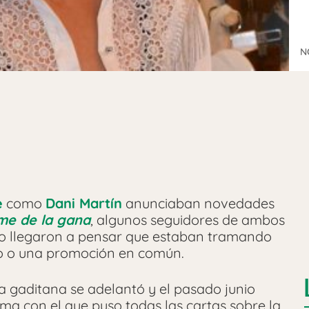
N
e
como
Dani Martín
anunciaban novedades
me de la gana
, algunos seguidores de ambos
uso llegaron a pensar que estaban tramando
o o una promoción en común.
ta gaditana se adelantó y el pasado junio
ema con el que puso todas las cartas sobre la