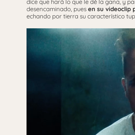
dice que hará lo que le dé la gana, y 
desencaminado, pues
en su videoclip
echando por tierra su característico tu