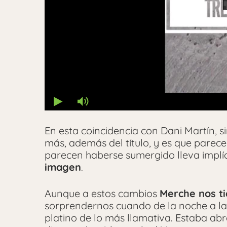
En esta coincidencia con Dani Martín, 
más, además del título, y es que pare
parecen haberse sumergido lleva implíc
imagen
.
Aunque a estos cambios
Merche nos t
sorprendernos cuando de la noche a la
platino de lo más llamativa. Estaba ab