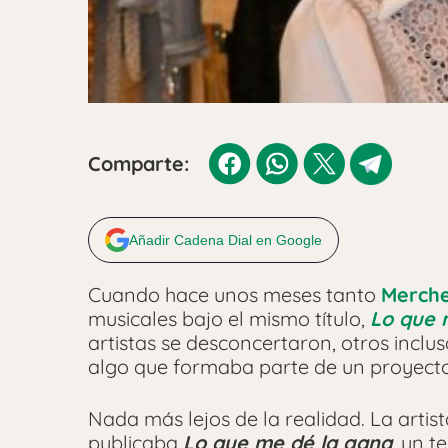
Comparte:
Añadir Cadena Dial en Google
Cuando hace unos meses tanto
Merch
musicales bajo el mismo título,
Lo que 
artistas se desconcertaron, otros incl
algo que formaba parte de un proyect
Nada más lejos de la realidad. La artis
publicaba
Lo que me dé la gana
, un t