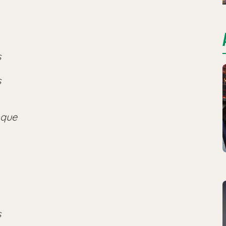
s
s
 que
s