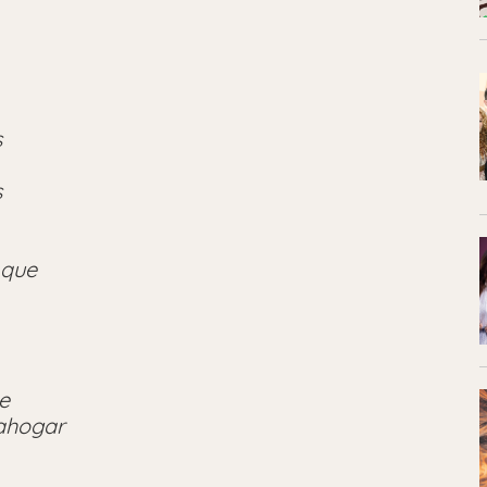
s
s
 que
e
ahogar