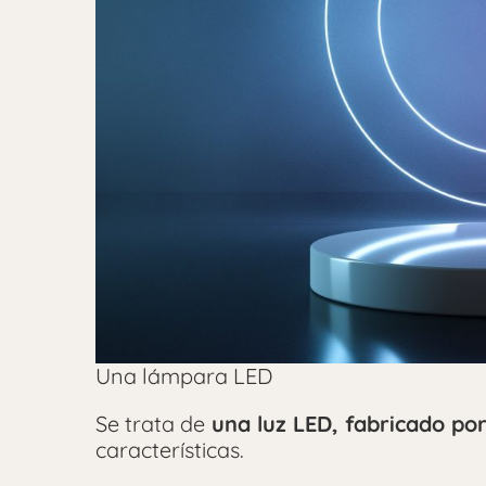
Una lámpara LED
Se trata de
una luz LED, fabricado por
características.