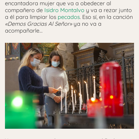
encantadora mujer que va a obedecer al
compañero de
Isidro Montalvo
y va a rezar junto
a él para limpiar los
pecados
. Eso sí, en la canción
«Demos Gracias Al Señor»
ya no va a
acompañarle…