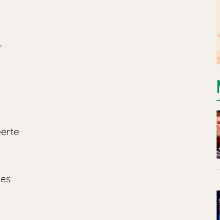
r
eerte
ves