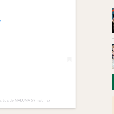
m
partida de MALUMA (@maluma)