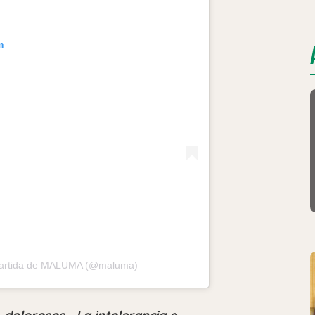
m
partida de MALUMA (@maluma)