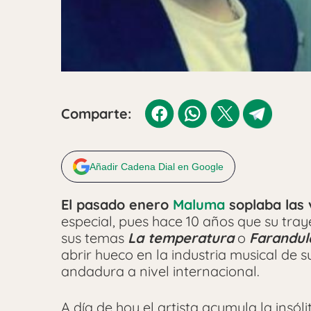
Comparte:
Añadir Cadena Dial en Google
El pasado enero
Maluma
soplaba las 
especial, pues hace 10 años que su tr
sus temas
La temperatura
o
Farandul
abrir hueco en la industria musical de 
andadura a nivel internacional.
A día de hoy el artista acumula la insóli