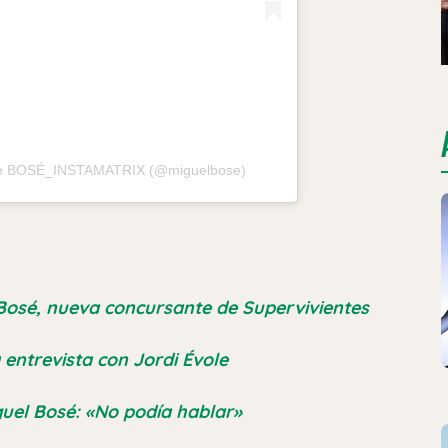
 de BOSÉ_INSTAMATRIX (@miguelbose)
 Bosé, nueva concursante de Supervivientes
entrevista con Jordi Évole
guel Bosé: «No podía hablar»